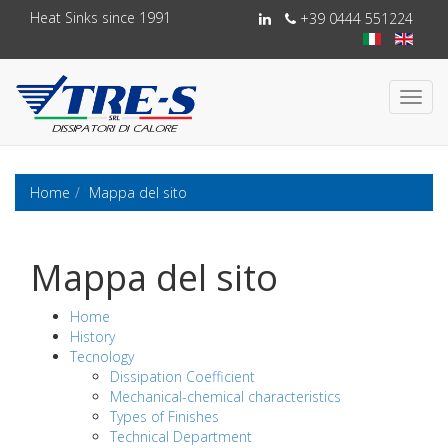
Heat Sinks since 1991
+39 0444 551224
Toggl
navig
Home
Mappa del sito
Mappa del sito
Home
History
Tecnology
Dissipation Coefficient
Mechanical-chemical characteristics
Types of Finishes
Technical Department